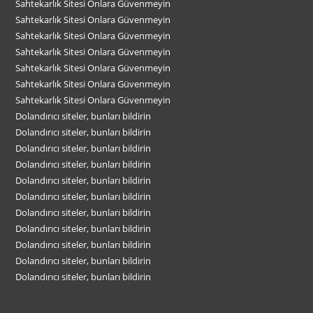
Sahtekarlık Sitesi Onlara Güvenmeyin
Sahtekarlık Sitesi Onlara Güvenmeyin
Sahtekarlık Sitesi Onlara Güvenmeyin
Sahtekarlık Sitesi Onlara Güvenmeyin
Sahtekarlık Sitesi Onlara Güvenmeyin
Sahtekarlık Sitesi Onlara Güvenmeyin
Sahtekarlık Sitesi Onlara Güvenmeyin
Dolandırıcı siteler, bunları bildirin
Dolandırıcı siteler, bunları bildirin
Dolandırıcı siteler, bunları bildirin
Dolandırıcı siteler, bunları bildirin
Dolandırıcı siteler, bunları bildirin
Dolandırıcı siteler, bunları bildirin
Dolandırıcı siteler, bunları bildirin
Dolandırıcı siteler, bunları bildirin
Dolandırıcı siteler, bunları bildirin
Dolandırıcı siteler, bunları bildirin
Dolandırıcı siteler, bunları bildirin