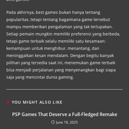
Pada akhirnya, best games bukan hanya tentang
popularitas, tetapi tentang bagaimana game tersebut
mampu memberikan pengalaman yang tak terlupakan.
Setiap pemain mungkin memiliki preferensi yang berbeda,
tetapi game terbaik selalu memiliki satu kesamaan:
kemampuan untuk menghibur, menantang, dan
meninggalkan kesan mendalam. Dengan begitu banyak
pilihan yang tersedia saat ini, menemukan game terbaik
bisa menjadi perjalanan yang menyenangkan bagi siapa
saja yang mencintai dunia gaming.
YOU MIGHT ALSO LIKE
PSP Games That Deserve a Full-Fledged Remake
June 18, 2025