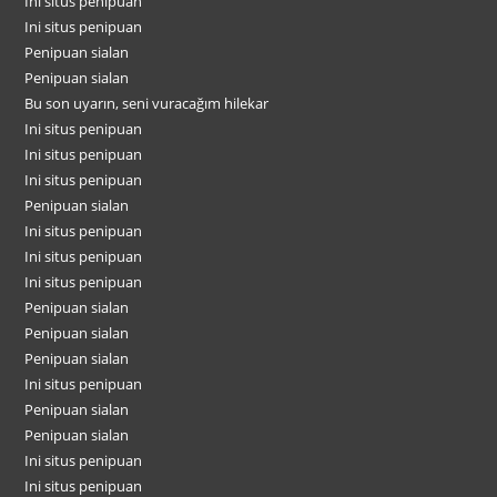
Ini situs penipuan
Ini situs penipuan
Penipuan sialan
Penipuan sialan
Bu son uyarın, seni vuracağım hilekar
Ini situs penipuan
Ini situs penipuan
Ini situs penipuan
Penipuan sialan
Ini situs penipuan
Ini situs penipuan
Ini situs penipuan
Penipuan sialan
Penipuan sialan
Penipuan sialan
Ini situs penipuan
Penipuan sialan
Penipuan sialan
Ini situs penipuan
Ini situs penipuan