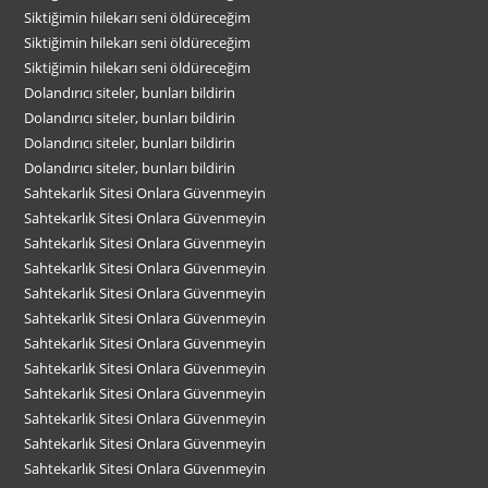
Siktiğimin hilekarı seni öldüreceğim
Siktiğimin hilekarı seni öldüreceğim
Siktiğimin hilekarı seni öldüreceğim
Dolandırıcı siteler, bunları bildirin
Dolandırıcı siteler, bunları bildirin
Dolandırıcı siteler, bunları bildirin
Dolandırıcı siteler, bunları bildirin
Sahtekarlık Sitesi Onlara Güvenmeyin
Sahtekarlık Sitesi Onlara Güvenmeyin
Sahtekarlık Sitesi Onlara Güvenmeyin
Sahtekarlık Sitesi Onlara Güvenmeyin
Sahtekarlık Sitesi Onlara Güvenmeyin
Sahtekarlık Sitesi Onlara Güvenmeyin
Sahtekarlık Sitesi Onlara Güvenmeyin
Sahtekarlık Sitesi Onlara Güvenmeyin
Sahtekarlık Sitesi Onlara Güvenmeyin
Sahtekarlık Sitesi Onlara Güvenmeyin
Sahtekarlık Sitesi Onlara Güvenmeyin
Sahtekarlık Sitesi Onlara Güvenmeyin