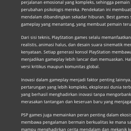
perjalanan emosional yang kompleks, sehingga pemain t
perubahan psikologis mereka. Pendekatan ini membuat
mendalam dibandingkan sekadar hiburan. Best games se
gameplay yang menantang, yang membuat pemain terus
Dari sisi teknis, PlayStation games selalu memanfaat
realistis, animasi halus, dan desain suara sinematik
kenyataan. Setiap generasi konsol PlayStation membawa
menjadikan gameplay lebih lancar dan memuaskan. Hal
versi kritikus maupun komunitas global.
Inovasi dalam gameplay menjadi faktor penting lainny
pertarungan yang lebih kompleks, eksplorasi dunia terbu
yang berhasil menghadirkan inovasi tanpa mengorbankan
merasakan tantangan dan keseruan baru yang menjaga da
PSP games juga memainkan peran penting dalam ekosis
membawa pengalaman bermain berkualitas ke mana saj
mampu menghadirkan cerita mendalam dan mekanik ko