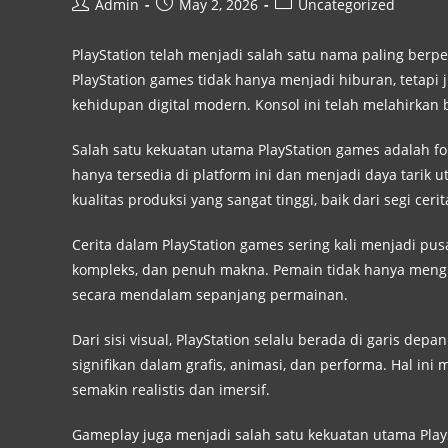
Admin
May 2, 2026
Uncategorized
PlayStation telah menjadi salah satu nama paling berp
PlayStation games tidak hanya menjadi hiburan, tetap
kehidupan digital modern. Konsol ini telah melahirkan 
Salah satu kekuatan utama PlayStation games adalah fok
hanya tersedia di platform ini dan menjadi daya tarik u
kualitas produksi yang sangat tinggi, baik dari segi cer
Cerita dalam PlayStation games sering kali menjadi pu
kompleks, dan penuh makna. Pemain tidak hanya mengik
secara mendalam sepanjang permainan.
Dari sisi visual, PlayStation selalu berada di garis de
signifikan dalam grafis, animasi, dan performa. Hal
semakin realistis dan imersif.
Gameplay juga menjadi salah satu kekuatan utama Pl