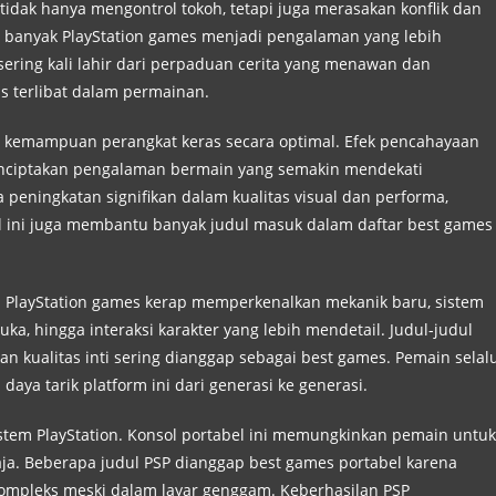
idak hanya mengontrol tokoh, tetapi juga merasakan konflik dan
 banyak PlayStation games menjadi pengalaman yang lebih
ring kali lahir dari perpaduan cerita yang menawan dan
 terlibat dalam permainan.
kan kemampuan perangkat keras secara optimal. Efek pencahayaan
 menciptakan pengalaman bermain yang semakin mendekati
 peningkatan signifikan dalam kualitas visual dan performa,
 ini juga membantu banyak judul masuk dalam daftar best games
a. PlayStation games kerap memperkenalkan mekanik baru, sistem
ka, hingga interaksi karakter yang lebih mendetail. Judul-judul
 kualitas inti sering dianggap sebagai best games. Pemain selal
ya tarik platform ini dari generasi ke generasi.
tem PlayStation. Konsol portabel ini memungkinkan pemain untuk
a. Beberapa judul PSP dianggap best games portabel karena
mpleks meski dalam layar genggam. Keberhasilan PSP