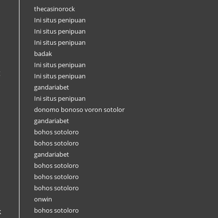
thecasinorock
Ini situs penipuan
Ini situs penipuan
Ini situs penipuan
badak
Ini situs penipuan
g
Ini situs penipuan
i
gandariabet
Ini situs penipuan
donomo bonoso voron sotolor
gandariabet
bohos sotoloro
bohos sotoloro
gandariabet
bohos sotoloro
bohos sotoloro
bohos sotoloro
onwin
bohos sotoloro
k